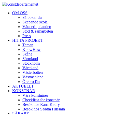
OM OSS
Så bokar du
Skapande skola
Våra erbjudanden
Stöd & samarbeten
Press
HITTA PROJEKT
Teman
KnowHow
Skåne
Sörmland
Stockholm
Värmland
Västerbotten
Västmanland
Örebro län
AKTUELLT
KONSTNÄR
Våra konstnärer
Checklista för konstnär
Besök hos Rana Kadry
Besök hos Saadia Hussain
LÄRARE