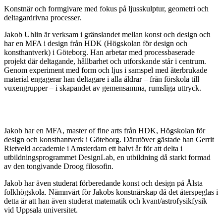
Konstnär och formgivare med fokus på ljusskulptur, geometri och
deltagardrivna processer.
Jakob Uhlin är verksam i gränslandet mellan konst och design och
har en MFA i design från HDK (Högskolan för design och
konsthantverk) i Göteborg. Han arbetar med processbaserade
projekt där deltagande, hållbarhet och utforskande står i centrum.
Genom experiment med form och ljus i samspel med återbrukade
material engagerar han deltagare i alla åldrar – från förskola till
vuxengrupper – i skapandet av gemensamma, rumsliga uttryck.
Jakob har en MFA, master of fine arts från HDK, Högskolan för
design och konsthantverk i Göteborg. Därutöver gästade han Gerrit
Rietveld accademie i Amsterdam ett halvt år för att delta i
utbildningsprogrammet DesignLab, en utbildning då starkt formad
av den tongivande Droog filosofin.
Jakob har även studerat förberedande konst och design på Ålsta
folkhögskola. Nämnvärt för Jakobs konstnärskap då det återspeglas i
detta är att han även studerat matematik och kvant/astrofysikfysik
vid Uppsala universitet.