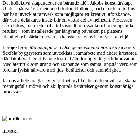
Det kollektiva skapandet är en bärande idé i Jakobs konstnärskap.
Under många års arbete med skolor, bibliotek, parker och kulturhus
har han utvecklat ramverk som möjliggör ett kreativt utforskande,
där varje deltagares insats blir en viktig del av helheten. Processen
står i fokus, men leder ofta till visuellt intressanta och meningsfulla
resultat – som installerade ger långvarig påverkan på platsens
identitet och stärker elevernas känsla av agens i sin fysiska miljö.
I projekt som
Multilampa
och
Den gemensamma portalen
används
flexibla byggsystem som utvecklats i samarbete med andra kreatörer,
där Jakob varit en drivande kraft i både formgivning och innovation.
Med återbruk som grund och skapande som samtal uppstår verk som
förenar fysisk närvaro med ljus, berättelser och samhörighet.
Jakobs arbete präglas av lyhördhet, nyfikenhet och en vilja att skapa
meningsfulla möten och skulpturala berättelser genom konstnärliga
processer.
HEMORT