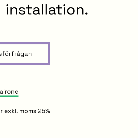
installation.
sförfrågan
R
Cairone
kr exkl. moms 25%
n