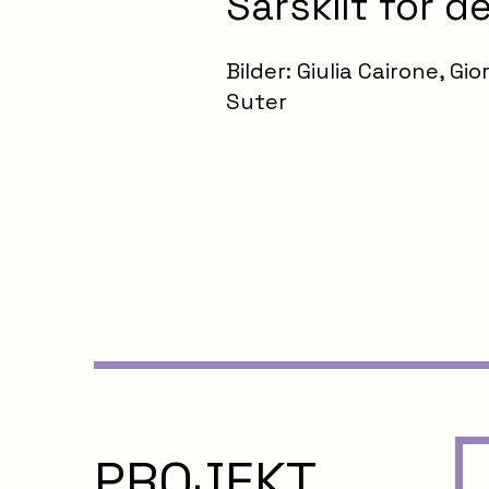
Särskilt för d
Bilder: Giulia Cairone, Gio
Suter
PROJEKT