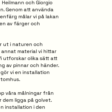
 Heilmann och Giorgio
tion. Genom att använda
tenfärg målar vi på lakan
en av färger och
r ut i naturen och
 annat material vi hittar
i utforskar olika sätt att
ng av pinnar och händer.
ör vi en installation
utomhus.
pp våra målningar från
r dem ligga på golvet.
n installation i den