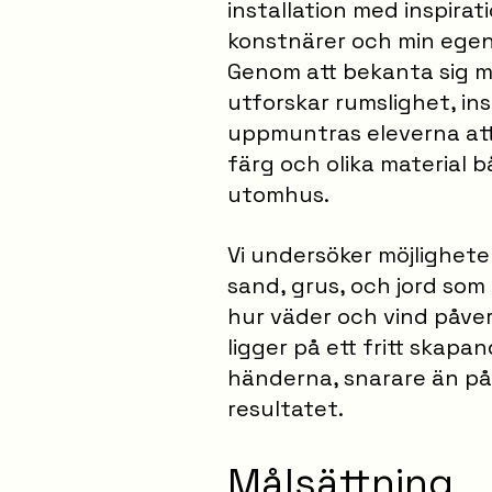
installation med inspirat
konstnärer och min egen 
Genom att bekanta sig 
utforskar rumslighet, ins
uppmuntras eleverna at
färg och olika material
utomhus.
Vi undersöker möjlighet
sand, grus, och jord som
hur väder och vind påve
ligger på ett fritt skap
händerna, snarare än på 
resultatet.
Målsättning