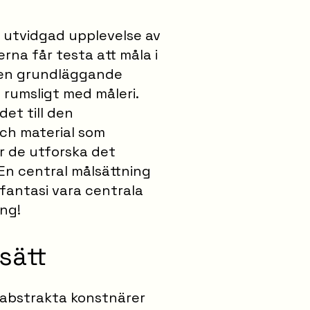
n utvidgad upplevelse av
erna får testa att måla i
 en grundläggande
 rumsligt med måleri.
et till den
och material som
år de utforska det
n central målsättning
h fantasi vara centrala
ng!
sätt
å abstrakta konstnärer