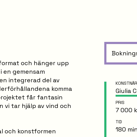
Bokning
rt format och hänger upp
 i en gemensam
r en integrerad del av
KONSTNÄ
väderförhållandena komma
Giulia 
 projektet får fantasin
PRIS
 vi tar hjälp av vind och
7 000 
TID
180 mi
ial och konstformen