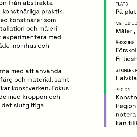
ion från abstrakta
PLATS
konstnärliga praktik.
På plat
med konstnärer som
METOD OC
tallation och måleri
Måleri
,
t experimentera med
ÅRSKURS
 både inomhus och
Försko
Fritid
erna med att använda
STORLEK 
Halvkla
 färg och material, samt
rkar konstverken. Fokus
REGION
ande med kroppen och
Konstnä
det slutgiltiga
Region
notera
kan til