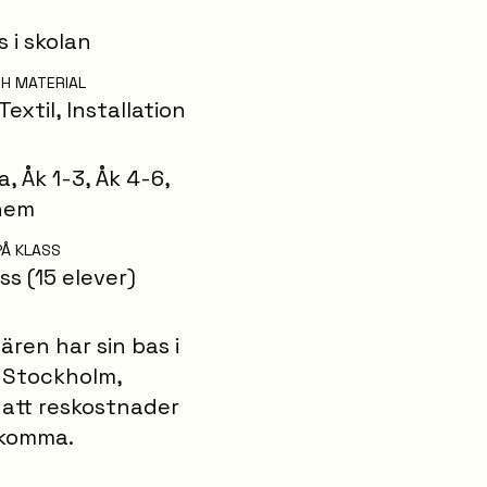
s i skolan
H MATERIAL
Textil
,
Installation
la
,
Åk 1-3
,
Åk 4-6
,
shem
PÅ KLASS
ss (15 elever)
ren har sin bas i
 Stockholm,
 att reskostnader
lkomma.