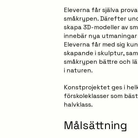
Eleverna får själva prova
småkrypen. Därefter und
skapa 3D-modeller av små
innebär nya utmaningar 
Eleverna får med sig ku
skapande i skulptur, sam
småkrypen bättre och lär
i naturen.
Konstprojektet ges i he
förskoleklasser som bäst 
halvklass.
Målsättning