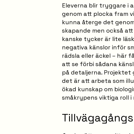
Eleverna blir tryggare i a
genom att plocka fram vi
kunna återge det genom i
skapande men också att
kanske tycker är lite läs
negativa känslor inför s
rädsla eller äckel – här 
att se förbi sådana känsl
på detaljerna. Projektet 
det är att arbeta som ill
ökad kunskap om biolog
småkrypens viktiga roll i
Tillvägagångs