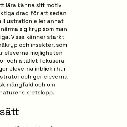
tt lära känna sitt motiv
ktiga drag för att sedan
llustration eller annat
 närma sig kryp som man
kiga. Vissa känner starkt
måkryp och insekter, som
får eleverna möjligheten
or och istället fokusera
ger eleverna inblick i hur
ustratör och ger eleverna
isk mångfald och om
 naturens kretslopp.
sätt