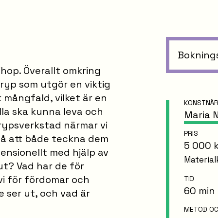
Bokning
ihop. Överallt omkring
kryp som utgör en viktig
k mångfald, vilket är en
KONSTNÄ
alla ska kunna leva och
Maria N
krypsverkstad närmar vi
PRIS
på att både teckna dem
5 000 
ensionellt med hjälp av
Material
ut? Vad har de för
vi för fördomar och
TID
60 min
e ser ut, och vad är
METOD OC