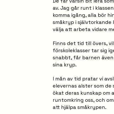
De får varsin bit lera s
av. Jag går runt i klasse
komma igång, alla bör hi
småkryp i självtorkande
välja att arbeta vidare m
Finns det tid till övers, 
förskoleklasser tar sig 
snabbt, får barnen även
sina kryp.
I mån av tid pratar vi av
elevernas alster som de
ökat deras kunskap om al
runtomkring oss, och om
att hjälpa småkrypen.