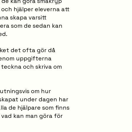
om de kan göra småkryp
n och hjälper eleverna att
nna skapa varsitt
 lera som de sedan kan
ed.
vilket det ofta gör då
igenom uppgifterna
 teckna och skriva om
slutningsvis om hur
 skapat under dagen har
la de hjälpare som finns
 vad kan man göra för