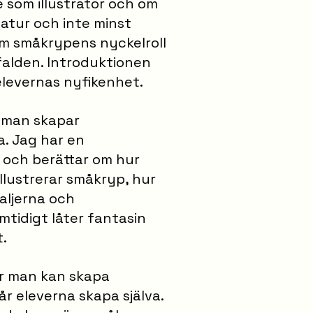
e som illustratör och om
 natur och inte minst
om småkrypens nyckelroll
falden. Introduktionen
elevernas nyfikenhet.
r man skapar
a. Jag har en
 och berättar om hur
llustrerar småkryp, hur
taljerna och
tidigt låter fantasin
.
hur man kan skapa
år eleverna skapa själva.