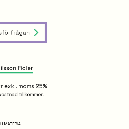
sförfrågan
R
ilsson Fidler
kr exkl. moms 25%
kostnad tillkommer.
H MATERIAL