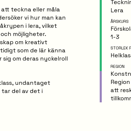
Teckni
 att teckna eller måla
Lera
ersöker vi hur man kan
ÅRSKURS
krypen i lera, vilket
Försko
och möjligheter.
1-3
nskap om kreativt
STORLEK 
tidigt som de lär känna
Helklas
 sig om deras nyckelroll
REGION
Konstnä
Region
lklass, undantaget
att re
tar del av det i
tillkom