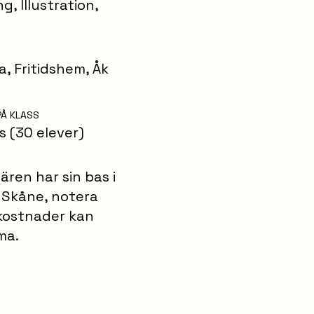
ng
,
Illustration
,
la
,
Fritidshem
,
Åk
PÅ KLASS
s (30 elever)
ren har sin bas i
 Skåne, notera
skostnader kan
ma.