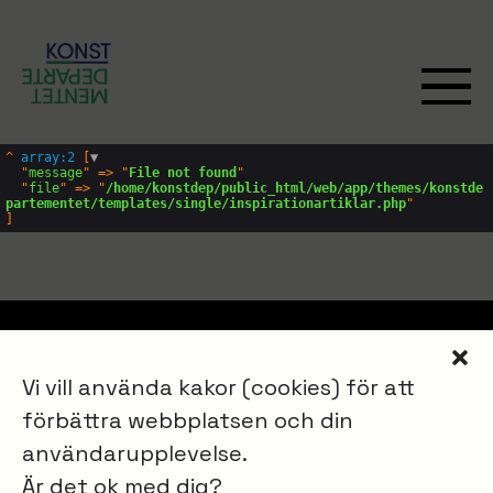
^
array:2
 [
▼
  "
message
" => "
File not found
"

  "
file
" => "
/home/konstdep/public_html/web/app/themes/konstde
partementet/templates/single/inspirationartiklar.php
KONSTDEPARTEMENTET
Vi vill använda kakor (cookies) för att
Om oss
förbättra webbplatsen och din
Kontakt
användarupplevelse.
Konstnärer
Är det ok med dig?