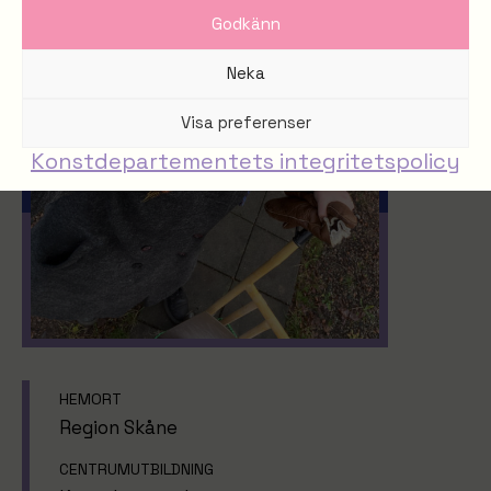
Godkänn
Neka
Visa preferenser
Konstdepartementets integritetspolicy
HEMORT
Region Skåne
CENTRUMUTBILDNING