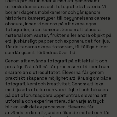
I detta projekt inleder vi med att gemensamt
utforska kamerans och fotografiets historia. Vi
börjar i dagens mobilkameror och går igenom
historiens kameratyper till begynnelsens camera
obscura, innan vi ger oss på att skapa egna
fotografier, utan kameror. Genom att placera
material som växter, frukter eller andra objekt på
ett ljuskänsligt papper och exponera det för ljus,
får deltagarna skapa fotogram, tillfälliga bilder
som långsamt förändras över tid.
Genom att använda fotografi på ett lekfullt och
prestigelöst sätt så får processen stå i centrum
snarare än slutresultatet. Eleverna får genom
praktiskt skapande möjlighet att lära sig om både
fotografi, kemi och kreativitet. Genom att leka
med ljusets styrka och varaktighet och fokusera
på det oförutsägbara uppmuntras eleverna att
utforska och experimentera, där varje avtryck
blir en unik del av processen. Eleverna får
använda en kreativ, undersökande metod och får