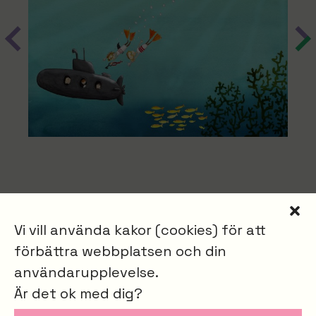
Vi vill använda kakor (cookies) för att
förbättra webbplatsen och din
Bokningsförfrågan
användarupplevelse.
Är det ok med dig?
KONSTNÄR
Jesper Jenemark