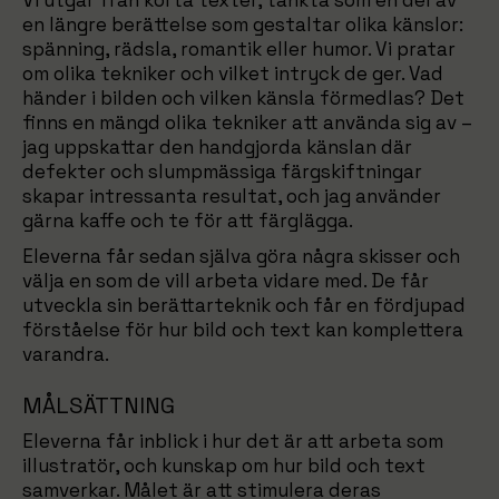
Vi utgår från korta texter, tänkta som en del av
en längre berättelse som gestaltar olika känslor:
spänning, rädsla, romantik eller humor. Vi pratar
om olika tekniker och vilket intryck de ger. Vad
händer i bilden och vilken känsla förmedlas? Det
finns en mängd olika tekniker att använda sig av –
jag uppskattar den handgjorda känslan där
defekter och slumpmässiga färgskiftningar
skapar intressanta resultat, och jag använder
gärna kaffe och te för att färglägga.
Eleverna får sedan själva göra några skisser och
välja en som de vill arbeta vidare med. De får
utveckla sin berättarteknik och får en fördjupad
förståelse för hur bild och text kan komplettera
varandra.
MÅLSÄTTNING
Eleverna får inblick i hur det är att arbeta som
illustratör, och kunskap om hur bild och text
samverkar. Målet är att stimulera deras