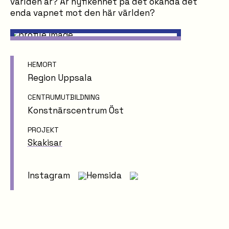
världen är? Är nyfikenhet på det okända det
enda vapnet mot den här världen?
HEMORT
Region Uppsala
CENTRUMUTBILDNING
Konstnärscentrum Öst
PROJEKT
Skakisar
Instagram
Hemsida