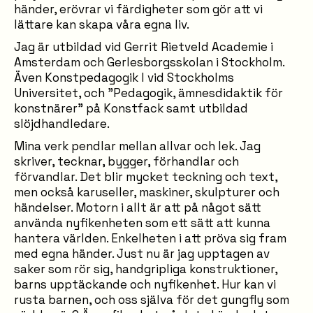
händer, erövrar vi färdigheter som gör att vi
lättare kan skapa våra egna liv.
Jag är utbildad vid Gerrit Rietveld Academie i
Amsterdam och Gerlesborgsskolan i Stockholm.
Även Konstpedagogik l vid Stockholms
Universitet, och ”Pedagogik, ämnesdidaktik för
konstnärer” på Konstfack samt utbildad
slöjdhandledare.
Mina verk pendlar mellan allvar och lek. Jag
skriver, tecknar, bygger, förhandlar och
förvandlar. Det blir mycket teckning och text,
men också karuseller, maskiner, skulpturer och
händelser. Motorn i allt är att på något sätt
använda nyfikenheten som ett sätt att kunna
hantera världen. Enkelheten i att pröva sig fram
med egna händer. Just nu är jag upptagen av
saker som rör sig, handgripliga konstruktioner,
barns upptäckande och nyfikenhet. Hur kan vi
rusta barnen, och oss själva för det gungfly som