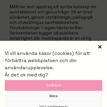
MAN har som uppdrag att sprida kunskap om
samtidskonst och genusfrågor till en bred
allmänhet, genom utställningar, pedagogik
och utveckling av samtidskonstens
förutsättningar i region Västerbotten.
Verksamheten bygger på publikens
delaktighet där medskapande är en viktig
del. MAN är en självständig avdelning på
Skellefteå Museum AB.
Vi vill använda kakor (cookies) för att
förbättra webbplatsen och din
användarupplevelse.
Är det ok med dig?
Godkänn
Neka
Visa preferenser