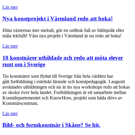
Läs mer
Nya konstprojekt i Värmland redo att boka!
Hitta växternas inre melodi, gör en ordbok full av bildspråk eller
måla lekfullt! Våra nya projekt i Värmland är nu redo att boka!
Läs mer
10 konstnärer utbildade och redo att möta elever
runt om i Sverige
Tio konstnärer som flyttat till Sverige från hela världen har
gått fortbildning i estetiskt lärande och konstpedagogik. I augusti
avslutades utbildningen och nu är tio nya workshops redo att bokas
av skolor över hela landet. Fortbildningen är ett samarbete mellan
Konstdepartementet och KnowHow, projekt som båda drivs av
Konstnärscentrum.
Läs mer
Bild- och formkonstnär i Skåne? Se hit.