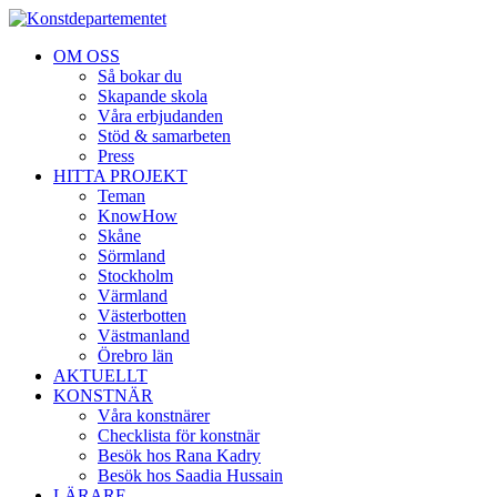
OM OSS
Så bokar du
Skapande skola
Våra erbjudanden
Stöd & samarbeten
Press
HITTA PROJEKT
Teman
KnowHow
Skåne
Sörmland
Stockholm
Värmland
Västerbotten
Västmanland
Örebro län
AKTUELLT
KONSTNÄR
Våra konstnärer
Checklista för konstnär
Besök hos Rana Kadry
Besök hos Saadia Hussain
LÄRARE