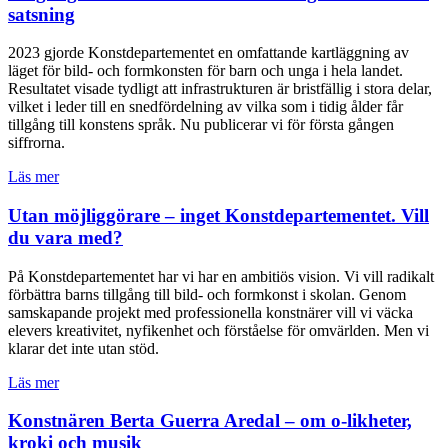
satsning
2023 gjorde Konstdepartementet en omfattande kartläggning av
läget för bild- och formkonsten för barn och unga i hela landet.
Resultatet visade tydligt att infrastrukturen är bristfällig i stora delar,
vilket i leder till en snedfördelning av vilka som i tidig ålder får
tillgång till konstens språk. Nu publicerar vi för första gången
siffrorna.
Läs mer
Utan möjliggörare – inget Konstdepartementet. Vill
du vara med?
På Konstdepartementet har vi har en ambitiös vision. Vi vill radikalt
förbättra barns tillgång till bild- och formkonst i skolan. Genom
samskapande projekt med professionella konstnärer vill vi väcka
elevers kreativitet, nyfikenhet och förståelse för omvärlden. Men vi
klarar det inte utan stöd.
Läs mer
Konstnären Berta Guerra Aredal – om o-likheter,
kroki och musik