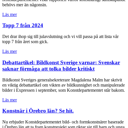
behövs mer än någonsin.
Läs mer
Topp 7 från 2024
Det drar ihop sig till julavslutning och vi vill passa på att lista vår
topp 7 från året som gick.
Läs mer
Debattartikel: Bildkonst Sverige varnar: Svenskar
saknar förmåga att tolka bilder kritiskt
Bildkonst Sveriges generalsekreterare Magdalena Malm har skrivit
en viktig debattartikel om vikten av bildkunnighet och manipulerade
bilder i Expressen i september, som Konstdepartementet står bakom.
Läs mer
Konstnär i Örebro län? Se hit.
Nu erbjuder Konstdepartementet bild- och formkonstnärer baserade
i Örebro län att ta fram konstprojekt som riktar sig till barn och unga.