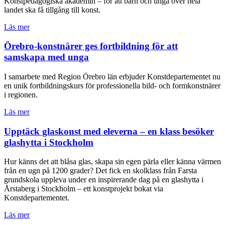
Konstpedagogiska akademin – för att barn och unga över hela
landet ska få tillgång till konst.
Läs mer
Örebro-konstnärer ges fortbildning för att
samskapa med unga
I samarbete med Region Örebro län erbjuder Konstdepartementet nu
en unik fortbildningskurs för professionella bild- och formkonstnärer
i regionen.
Läs mer
Upptäck glaskonst med eleverna – en klass besöker
glashytta i Stockholm
Hur känns det att blåsa glas, skapa sin egen pärla eller känna värmen
från en ugn på 1200 grader? Det fick en skolklass från Farsta
grundskola uppleva under en inspirerande dag på en glashytta i
Årstaberg i Stockholm – ett konstprojekt bokat via
Konstdepartementet.
Läs mer