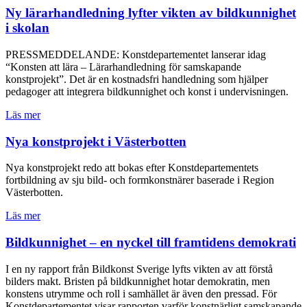
Ny lärarhandledning lyfter vikten av bildkunnighet
i skolan
PRESSMEDDELANDE: Konstdepartementet lanserar idag
“Konsten att lära – Lärarhandledning för samskapande
konstprojekt”. Det är en kostnadsfri handledning som hjälper
pedagoger att integrera bildkunnighet och konst i undervisningen.
Läs mer
Nya konstprojekt i Västerbotten
Nya konstprojekt redo att bokas efter Konstdepartementets
fortbildning av sju bild- och formkonstnärer baserade i Region
Västerbotten.
Läs mer
Bildkunnighet – en nyckel till framtidens demokrati
I en ny rapport från Bildkonst Sverige lyfts vikten av att förstå
bilders makt. Bristen på bildkunnighet hotar demokratin, men
konstens utrymme och roll i samhället är även den pressad. För
Konstdepartementet visar rapporten varför konstnärligt samskapande