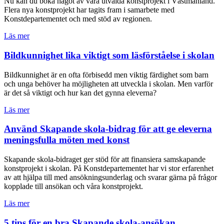
Nu kan du boka något av våra utvalda konstprojekt i Västmanland.
Flera nya konstprojekt har tagits fram i samarbete med
Konstdepartementet och med stöd av regionen.
Läs mer
Bildkunnighet lika viktigt som läsförståelse i skolan
Bildkunnighet är en ofta förbisedd men viktig färdighet som barn
och unga behöver ha möjligheten att utveckla i skolan. Men varför
är det så viktigt och hur kan det gynna eleverna?
Läs mer
Använd Skapande skola-bidrag för att ge eleverna
meningsfulla möten med konst
Skapande skola-bidraget ger stöd för att finansiera samskapande
konstprojekt i skolan. På Konstdepartementet har vi stor erfarenhet
av att hjälpa till med ansökningsunderlag och svarar gärna på frågor
kopplade till ansökan och våra konstprojekt.
Läs mer
5 tips för en bra Skapande skola-ansökan